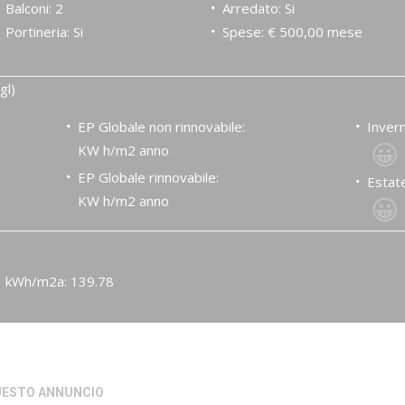
Balconi: 2
Arredato: Si
Portineria: Si
Spese: € 500,00 mese
gl)
EP Globale non rinnovabile:
Invern
😀
KW h/m2 anno
EP Globale rinnovabile:
Estate
😀
KW h/m2 anno
kWh/m2a: 139.78
QUESTO ANNUNCIO