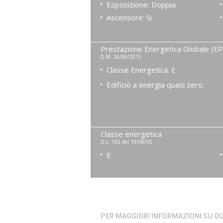
Esposizione: Doppia
Ascensore: Si
Prestazione Energetica Globale (EP
D.M. 26/06/2015
Classe Energetica: E
Edificio a energia quasi zero:
Classe energetica
D.L. 192 del 19/08/05
E
PER MAGGIORI INFORMAZIONI SU 