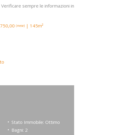
i. Verificare sempre le informazioni in
.750,00
| 145m²
(mese)
nto
Stato Immobile: Ottimo
Bagni: 2