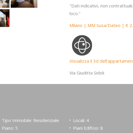
"Dati indicativi, non contrattual
loco."
Milano | MM Susa/Dateo | € 2
Visualizza il 3d dell'appartame
Via Giuditta Sidoli
Tipo Immobile: Residenziale
Locali: 4
Piano: 5
Piani Edificio: 8