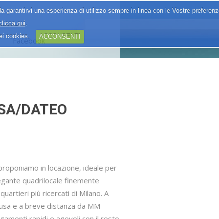
a garantirvi una esperienza di utilizzo sempre in linea con le Vostre preferen
clicca qui
.
dei cookies.
ACCONSENTI
Facebook
USA/DATEO
oponiamo in locazione, ideale per
elegante quadrilocale finemente
quartieri più ricercati di Milano. A
Susa e a breve distanza da MM
gamenti rapidi e agevoli con il resto