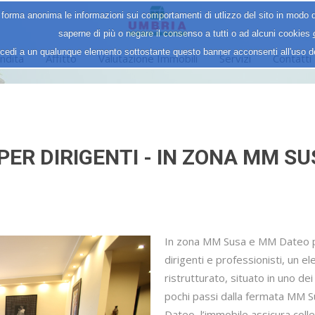
 forma anonima le informazioni sui comportamenti di utlizzo del sito in modo d
saperne di più o negare il consenso a tutti o ad alcuni cookies
cedi a un qualunque elemento sottostante questo banner acconsenti all'uso 
ndita
Affitto
Valutazione Immobili
Servizi
Contatti
ER DIRIGENTI - IN ZONA MM S
In zona MM Susa e MM Dateo pr
dirigenti e professionisti, un 
ristrutturato, situato in uno dei 
pochi passi dalla fermata MM 
Dateo, l’immobile assicura colle