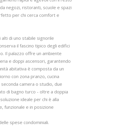
 da negozi, ristoranti, scuole e spazi
rfetto per chi cerca comfort e
alti di uno stabile signorile
erva il fascino tipico degli edifici
ello. Il palazzo offre un ambiente
ineria e doppi ascensori, garantendo
’unità abitativa è composta da un
iorno con zona pranzo, cucina
, seconda camera o studio, due
ato di bagno turco - oltre a doppia
oluzione ideale per chi è alla
e, funzionale e in posizione
 delle spese condominiali.