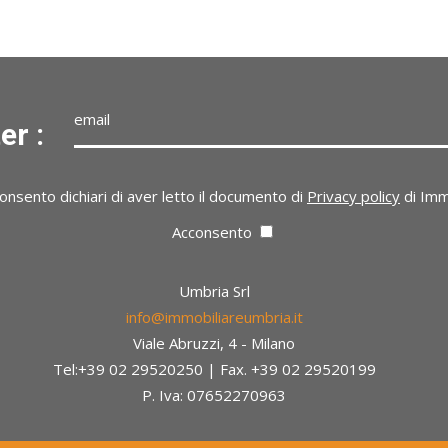
er :
*Indirizzo mail non valido.
onsento dichiari di aver letto il documento di
Privacy policy
di Imm
Acconsento
Umbria Srl
info@immobiliareumbria.it
Viale Abruzzi, 4 - Milano
Tel:+39 02 29520250 | Fax. +39 02 29520199
P. Iva: 07652270963