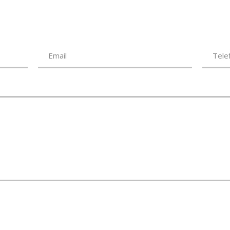
alid name.
igatorio.
*Indirizzo mail non valido.
*Campo Obbligatorio.
Email
Tele