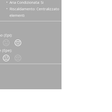
Aria Condizionata: Si
Riscaldamento: Centralizzato
elementi
o (Epi):
😐
😔
 (Epe):
😐
😔