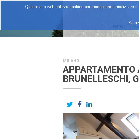
Questo sito web utilizza cookies per raccogliere e analizzare in
Se ac
Home
Ve
MILANO
APPARTAMENTO AL
BRUNELLESCHI, G