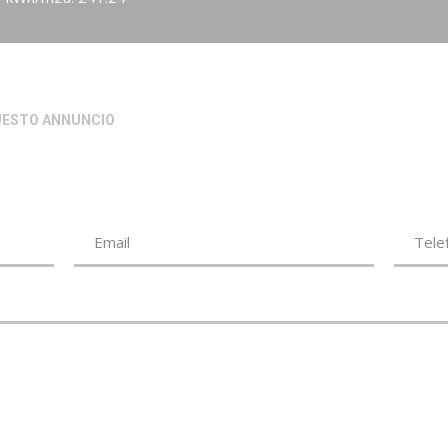
QUESTO ANNUNCIO
alid name.
igatorio.
*Indirizzo mail non valido.
*Campo Obbligatorio.
Email
Tele