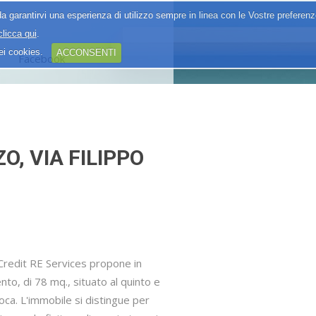
a garantirvi una esperienza di utilizzo sempre in linea con le Vostre preferen
clicca qui
.
dei cookies.
ACCONSENTI
Facebook
, VIA FILIPPO
iCredit RE Services propone in
o, di 78 mq., situato al quinto e
oca. L'immobile si distingue per