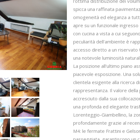
l'ottima distribuzione dei volumi
spicca una raffinata pavimenta
omogeneità ed eleganza a tutti g
apre su un funzionale ingresso 
con cucina a vista a cui seguo
peculiarità dell'ambiente è rap
accesso diretto a un riservato
una notevole luminosità natural
La posizione all'ultimo piano a
piacevole esposizione. Una solu
clientela esigente alla ricerca d
rappresentanza. Il valore della
accresciuto dalla sua collocazi
una profonda ed elegante trasf
Lorenteggio-Giambellino, la zo
profondamente grazie al recent
M4: le fermate Frattini e Gelsom
passeggiata, garantiscono un c