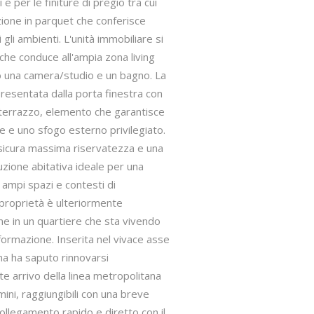
 e per le finiture di pregio tra cui
zione in parquet che conferisce
li ambienti. L'unità immobiliare si
che conduce all'ampia zona living
no una camera/studio e un bagno. La
presentata dalla porta finestra con
 terrazzo, elemento che garantisce
e e uno sfogo esterno privilegiato.
ssicura massima riservatezza e una
zione abitativa ideale per una
i ampi spazi e contesti di
 proprietà è ulteriormente
one in un quartiere che sta vivendo
ormazione. Inserita nel vivace asse
na ha saputo rinnovarsi
e arrivo della linea metropolitana
ini, raggiungibili con una breve
ollegamento rapido e diretto con il