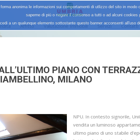
 forma anonima le informazioni sui comportamenti di utlizzo del sito in modo d
saperne di più o negare il consenso a tutti o ad alcuni cookies
cedi a un qualunque elemento sottostante questo banner acconsenti all'uso 
ndita
Affitto
Valutazione Immobili
Servizi
Contatti
L’ULTIMO PIANO CON TERRAZZO
IAMBELLINO, MILANO
NPU. In contesto signorile, Un
vendita un luminoso appartament
ultimo piano di uno stabile d'ep