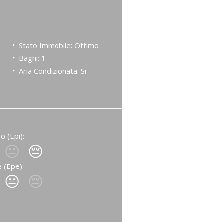
Stato Immobile: Ottimo
Bagni: 1
Aria Condizionata: Si
o (Epi):
😐
😔
 (Epe):
😐
😔