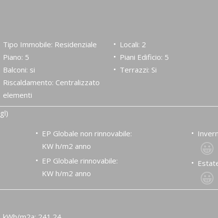
Tipo Immobile: Residenziale
Locali: 2
Piano: 5
Piani Edificio: 5
Balconi: si
Terrazzi: Si
Riscaldamento: Centralizzato
elementi
gl)
EP Globale non rinnovabile:
Invern
😀
KW h/m2 anno
EP Globale rinnovabile:
Estate
😀
KW h/m2 anno
kWh/m2a: 241.24